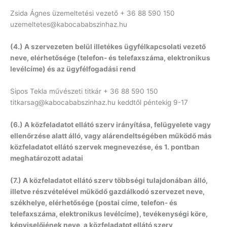
Zsida Ágnes üzemeltetési vezető + 36 88 590 150
uzemeltetes@kabocababszinhaz.hu
(4.) A szervezeten belül illetékes ügyfélkapcsolati vezető
neve, elérhetősége (telefon- és telefaxszáma, elektronikus
levélcíme) és az ügyfélfogadási rend
Sipos Tekla művészeti titkár + 36 88 590 150
titkarsag@kabocababszinhaz.hu
keddtől péntekig 9-17
(6.) A közfeladatot ellátó szerv irányítása, felügyelete vagy
ellenőrzése alatt álló, vagy alárendeltségében működő más
közfeladatot ellátó szervek megnevezése, és 1. pontban
meghatározott adatai
(7.) A közfeladatot ellátó szerv többségi tulajdonában álló,
illetve részvételével működő gazdálkodó szervezet neve,
székhelye, elérhetősége (postai címe, telefon- és
telefaxszáma, elektronikus levélcíme), tevékenységi köre,
képviselőjének neve, a közfeladatot ellátó szerv