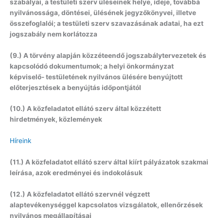
szabályai, a testületi szerv üléseinek helye, ideje, továbbá
nyilvánossága, döntései, ülésének jegyzőkönyvei, illetve
összefoglalói; a testületi szerv szavazásának adatai, ha ezt
jogszabály nem korlátozza
(9.) A törvény alapján közzéteendő jogszabálytervezetek és
kapcsolódó dokumentumok; a helyi önkormányzat
képviselő- testületének nyilvános ülésére benyújtott
előterjesztések a benyújtás időpontjától
(10.) A közfeladatot ellátó szerv által közzétett
hirdetmények, közlemények
Híreink
(11.) A közfeladatot ellátó szerv által kiírt pályázatok szakmai
leírása, azok eredményei és indokolásuk
(12.) A közfeladatot ellátó szervnél végzett
alaptevékenységgel kapcsolatos vizsgálatok, ellenőrzések
nyilvános megállapításai