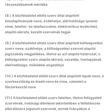
részesedésének mértéke
(8.) A közfeladatot ellátó szerv által alapított
közalapítványok neve, székhelye, elérhetősége (postai
címe, telefon- és telefaxszáma, elektronikus levélcíme),
alapító okirata, kezelő szervének tagjai
(9.) A közfeladatot ellátó szerv által alapított költségvetési
szerv neve, székhelye, a költségvetési szervet alapító
jogszabály megjelölése, illetve az azt alapító határozat, a
költségvetési szerv alapító okirata, vezetője, honlapjának
elérhetősége, működési engedélye
(10.) A közfeladatot ellátó szerv által alapított lapok neve, a
szerkesztőség és kiadó neve és címe, valamint a
főszerkesztő neve
(11.) A közfeladatot ellátó szerv felettes, illetve felügyeleti
szervének, hatósági döntései tekintetében a fellebbezés
elbírálására jogosult szervnek, ennek hiányában a