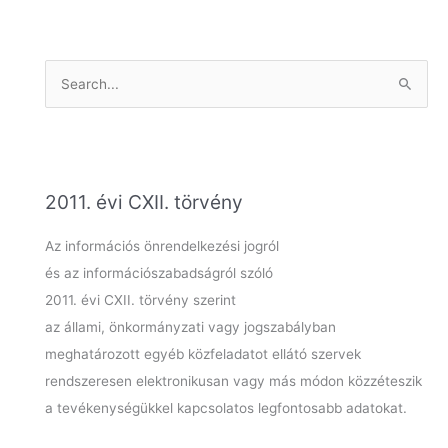
S
e
a
r
c
2011. évi CXII. törvény
h
f
Az információs önrendelkezési jogról
o
és az információszabadságról szóló
r
2011. évi CXII. törvény szerint
:
az állami, önkormányzati vagy jogszabályban
meghatározott egyéb közfeladatot ellátó szervek
rendszeresen elektronikusan vagy más módon közzéteszik
a tevékenységükkel kapcsolatos legfontosabb adatokat.