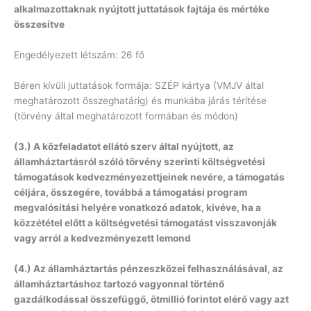
alkalmazottaknak nyújtott juttatások fajtája és mértéke
összesítve
Engedélyezett létszám: 26 fő
Béren kívüli juttatások formája: SZÉP kártya (VMJV által
meghatározott összeghatárig) és munkába járás térítése
(törvény által meghatározott formában és módon)
(3.) A közfeladatot ellátó szerv által nyújtott, az
államháztartásról szóló törvény szerinti költségvetési
támogatások kedvezményezettjeinek nevére, a támogatás
céljára, összegére, továbbá a támogatási program
megvalósítási helyére vonatkozó adatok, kivéve, ha a
közzététel előtt a költségvetési támogatást visszavonják
vagy arról a kedvezményezett lemond
(4.) Az államháztartás pénzeszközei felhasználásával, az
államháztartáshoz tartozó vagyonnal történő
gazdálkodással összefüggő, ötmillió forintot elérő vagy azt