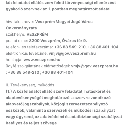
közfeladatot ellátó szerv felett törvényességi ellenőrzést
gyakorló szervnek az 1. pontban meghatározott adatai
hivatalos neve:
Veszprém Megyei Jogú Város
Önkormányzata
székhelye:
VESZPRÉM
postai címe:
8200 Veszprém, Óváros tér 9.
telefon- és telefaxszáma:
+36 88 549-210, +36 88 401-104
elektronikus levélcíme:
vmjv@gov.veszprem.hu
honlapja:
www.veszprem.hu
ügyfélszolgálatának elérhetőségei:
vmjv@gov.veszprem.hu
; +36 88 549-210 ; +36 88 401-104
II. Tevékenység, működés
(1.) A közfeladatot ellátó szerv feladatát, hatáskörét és
alaptevékenységét meghatározó, a szervre vonatkozó
alapvető jogszabályok, közjogi szervezetszabályozó
eszközök, valamint a szervezeti és működési szabályzat
vagy ügyrend, az adatvédelmi és adatbiztonsági szabályzat
hatályos és teljes szövege