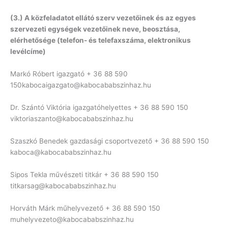
(3.) A közfeladatot ellátó szerv vezetőinek és az egyes
szervezeti egységek vezetőinek neve, beosztása,
elérhetősége (telefon- és telefaxszáma, elektronikus
levélcíme)
Markó Róbert igazgató + 36 88 590
150kabocaigazgato@kabocababszinhaz.hu
Dr. Szántó Viktória igazgatóhelyettes + 36 88 590 150
viktoriaszanto@kabocababszinhaz.hu
Szaszkó Benedek gazdasági csoportvezető + 36 88 590 150
kaboca@kabocababszinhaz.hu
Sipos Tekla művészeti titkár + 36 88 590 150
titkarsag@kabocababszinhaz.hu
Horváth Márk műhelyvezető + 36 88 590 150
muhelyvezeto@kabocababszinhaz.hu