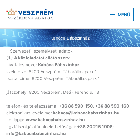
Skip
to
MENÜ
MENÜ
content
Kabóca Bábszínház
I. Szervezeti, személyzeti adatok
(1.) A közfeladatot ellátó szerv
hivatalos neve:
Kabóca Bábszínház
székhelye: 8200 Veszprém, Táborállás park 1.
postai címe: 8200 Veszprém, Táborállás park 1.
játszóhely: 8200 Veszprém, Deák Ferenc u. 13.
telefon- és telefaxszáma:
+36 88 590-150, +36 88 590-160
elektronikus levélcíme:
kaboca@kabocababszinhaz.hu
honlapja:
www.kabocababszinhaz.hu
ügyfélszolgálatának elérhetőségei:
+36 20 215 1906;
info@kabocababszinhaz.hu