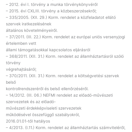
– 2012. évi I. törvény a munka törvénykönyvéről
– 2015. évi CXLIII. törvény a közbeszerzésekről;
– 335/2005. (XII. 29.) Korm. rendelet a közfeladatot ellátó
szervek iratkezelésének
általános követelményeiről.
– 37/2011. (III. 22.) Korm. rendelet az európai uniós versenyjogi
értelemben vett
állami támogatásokkal kapcsolatos eljárásról
– 368/2011. (XII. 31.) Korm. rendelet az államháztartásról szóló
törvény
végrehajtásáról;
– 370/2011. (XII. 31.) Korm. rendelet a költségvetési szervek
belső
kontrollrendszeréről és belső ellenőrzéséről.
– 14/2012. (III. 06.) NEFMI rendelet az előadó-művészeti
szervezetek és az előadó-
művészeti érdekképviseleti szervezetek
működésével összefüggő szabályokról,
2016.01.01-től hatályos
– 4/2013. (I.11.) Korm. rendelet az államháztartás számviteléről,