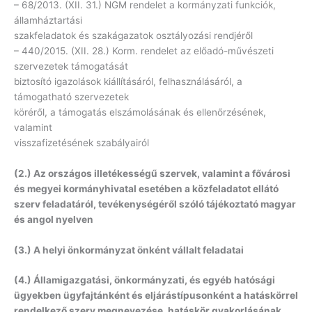
– 68/2013. (XII. 31.) NGM rendelet a kormányzati funkciók,
államháztartási
szakfeladatok és szakágazatok osztályozási rendjéről
– 440/2015. (XII. 28.) Korm. rendelet az előadó-művészeti
szervezetek támogatását
biztosító igazolások kiállításáról, felhasználásáról, a
támogatható szervezetek
köréről, a támogatás elszámolásának és ellenőrzésének,
valamint
visszafizetésének szabályairól
(2.) Az országos illetékességű szervek, valamint a fővárosi
és megyei kormányhivatal esetében a közfeladatot ellátó
szerv feladatáról, tevékenységéről szóló tájékoztató magyar
és angol nyelven
(3.) A helyi önkormányzat önként vállalt feladatai
(4.) Államigazgatási, önkormányzati, és egyéb hatósági
ügyekben ügyfajtánként és eljárástípusonként a hatáskörrel
rendelkező szerv megnevezése, hatáskör gyakorlásának