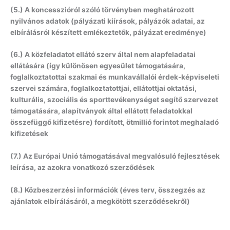
(5.) A koncesszióról szóló törvényben meghatározott
nyilvános adatok (pályázati kiírások, pályázók adatai, az
elbírálásról készített emlékeztetők, pályázat eredménye)
(6.) A közfeladatot ellátó szerv által nem alapfeladatai
ellátására (így különösen egyesület támogatására,
foglalkoztatottai szakmai és munkavállalói érdek-képviseleti
szervei számára, foglalkoztatottjai, ellátottjai oktatási,
kulturális, szociális és sporttevékenységet segítő szervezet
támogatására, alapítványok által ellátott feladatokkal
összefüggő kifizetésre) fordított, ötmillió forintot meghaladó
kifizetések
(7.) Az Európai Unió támogatásával megvalósuló fejlesztések
leírása, az azokra vonatkozó szerződések
(8.) Közbeszerzési információk (éves terv, összegzés az
ajánlatok elbírálásáról, a megkötött szerződésekről)