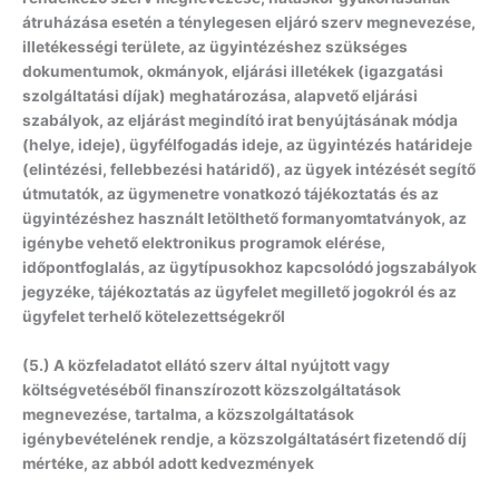
átruházása esetén a ténylegesen eljáró szerv megnevezése,
illetékességi területe, az ügyintézéshez szükséges
dokumentumok, okmányok, eljárási illetékek (igazgatási
szolgáltatási díjak) meghatározása, alapvető eljárási
szabályok, az eljárást megindító irat benyújtásának módja
(helye, ideje), ügyfélfogadás ideje, az ügyintézés határideje
(elintézési, fellebbezési határidő), az ügyek intézését segítő
útmutatók, az ügymenetre vonatkozó tájékoztatás és az
ügyintézéshez használt letölthető formanyomtatványok, az
igénybe vehető elektronikus programok elérése,
időpontfoglalás, az ügytípusokhoz kapcsolódó jogszabályok
jegyzéke, tájékoztatás az ügyfelet megillető jogokról és az
ügyfelet terhelő kötelezettségekről
(5.) A közfeladatot ellátó szerv által nyújtott vagy
költségvetéséből finanszírozott közszolgáltatások
megnevezése, tartalma, a közszolgáltatások
igénybevételének rendje, a közszolgáltatásért fizetendő díj
mértéke, az abból adott kedvezmények