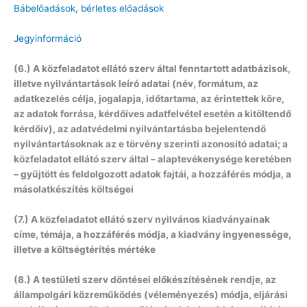
Bábelőadások, bérletes előadások
Jegyinformáció
(6.) A közfeladatot ellátó szerv által fenntartott adatbázisok,
illetve nyilvántartások leíró adatai (név, formátum, az
adatkezelés célja, jogalapja, időtartama, az érintettek köre,
az adatok forrása, kérdőíves adatfelvétel esetén a kitöltendő
kérdőív), az adatvédelmi nyilvántartásba bejelentendő
nyilvántartásoknak az e törvény szerinti azonosító adatai; a
közfeladatot ellátó szerv által – alaptevékenysége keretében
– gyűjtött és feldolgozott adatok fajtái, a hozzáférés módja, a
másolatkészítés költségei
(7.) A közfeladatot ellátó szerv nyilvános kiadványainak
címe, témája, a hozzáférés módja, a kiadvány ingyenessége,
illetve a költségtérítés mértéke
(8.) A testületi szerv döntései előkészítésének rendje, az
állampolgári közreműködés (véleményezés) módja, eljárási