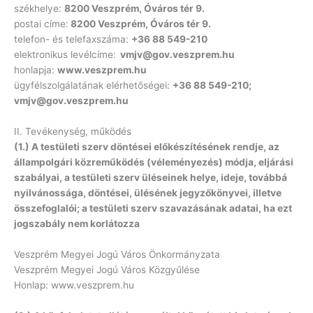
székhelye:
8200 Veszprém, Óváros tér 9.
postai címe:
8200 Veszprém,
Óváros tér 9.
telefon- és telefaxszáma:
+36 88 549-210
elektronikus levélcíme:
vmjv@gov.veszprem.hu
honlapja:
www
.veszprem.hu
ügyfélszolgálatának elérhetőségei:
+36 88 549-210
;
vmjv@gov.veszprem.hu
II. Tevékenység, működés
(1.) A testületi szerv döntései előkészítésének rendje, az
állampolgári közreműködés (véleményezés) módja, eljárási
szabályai, a testületi szerv üléseinek helye, ideje, továbbá
nyilvánossága, döntései, ülésének jegyzőkönyvei, illetve
összefoglalói; a testületi szerv szavazásának adatai, ha ezt
jogszabály nem korlátozza
Veszprém Megyei Jogú Város Önkormányzata
Veszprém Megyei Jogú Város Közgyűlése
Honlap: www.veszprem.hu