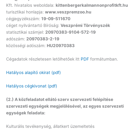
Kft. hivatalos weboldala:
kittenbergerkalmannonprofitkft.hu
turisztikai honlapja:
www.veszpremzoo.hu
cégjegyzékszám:
19-09-511670
céget nyilvántartó Bíróság:
Veszprémi Törvényszék
statisztikai számjel:
20970383-9104-572-19
adószám:
20970383-2-19
közösségi adószám:
HU20970383
Cégadatok részletesen letölhetőek itt
PDF
formátumban.
Hatályos alapító okirat (pdf)
Hatályos cégkivonat (pdf)
(2.) A közfeladatot ellátó szerv szervezeti felépítése
szervezeti egységek megjelölésével, az egyes szervezeti
egységek feladata:
Kulturális tevékenység, állatkert üzemeltetés