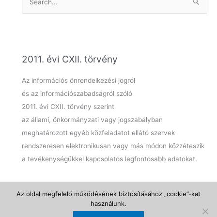
e
a
r
c
2011. évi CXII. törvény
h
f
Az információs önrendelkezési jogról
o
és az információszabadságról szóló
r
2011. évi CXII. törvény szerint
:
az állami, önkormányzati vagy jogszabályban
meghatározott egyéb közfeladatot ellátó szervek
rendszeresen elektronikusan vagy más módon közzéteszik
a tevékenységükkel kapcsolatos legfontosabb adatokat.
Az oldal megfelelő működésének biztosításához „cookie”-kat
használunk.
Az oldalt üzemelteti: VMJV Polgármesteri Hivatala
Adatkezelés