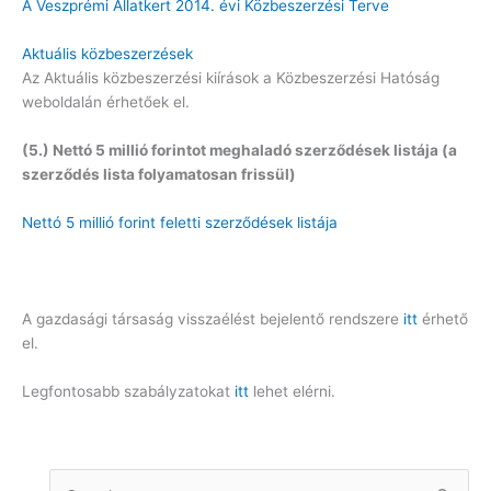
A Veszprémi Állatkert 2014. évi Közbeszerzési Terve
Aktuális közbeszerzések
Az Aktuális közbeszerzési kiírások a Közbeszerzési Hatóság
weboldalán érhetőek el.
(5.) Nettó 5 millió forintot meghaladó szerződések listája (a
szerződés lista folyamatosan frissül)
Nettó 5 millió forint feletti szerződések listája
A gazdasági társaság visszaélést bejelentő rendszere
itt
érhető
el.
Legfontosabb szabályzatokat
itt
lehet elérni.
S