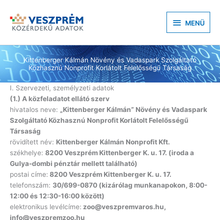
Skip
to
MENÜ
MENÜ
content
Kittenberger Kálmán Növény és Vadaspark Szolgáltató
Közhasznú Nonprofit Korlátolt Felelősségű Társaság
I. Szervezeti, személyzeti adatok
(1.) A közfeladatot ellátó szerv
hivatalos neve:
„Kittenberger Kálmán” Növény és Vadaspark
Szolgáltató Közhasznú Nonprofit Korlátolt Felelősségű
Társaság
rövidített név:
Kittenberger Kálmán Nonprofit Kft.
székhelye:
8200 Veszprém Kittenberger K. u. 17. (iroda a
Gulya-dombi pénztár mellett található)
postai címe:
8200 Veszprém Kittenberger K. u. 17.
telefonszám:
30/699-0870 (kizárólag munkanapokon, 8:00-
12:00 és 12:30-16:00 között)
elektronikus levélcíme:
zoo@veszpremvaros.hu
,
info@veszpremzoo.hu