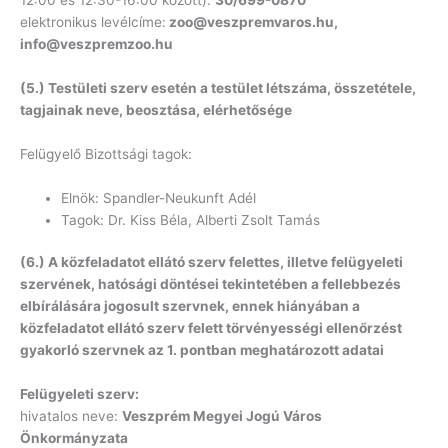
12:00 és 12:30-16:00 között):
30/699-0870
elektronikus levélcíme:
zoo@veszpremvaros.hu
,
info@veszpremzoo.hu
(5.) Testületi szerv esetén a testület létszáma, összetétele,
tagjainak neve, beosztása, elérhetősége
Felügyelő Bizottsági tagok:
Elnök: Spandler-Neukunft Adél
Tagok: Dr. Kiss Béla, Alberti Zsolt Tamás
(6.) A közfeladatot ellátó szerv felettes, illetve felügyeleti
szervének, hatósági döntései tekintetében a fellebbezés
elbírálására jogosult szervnek, ennek hiányában a
közfeladatot ellátó szerv felett törvényességi ellenőrzést
gyakorló szervnek az 1. pontban meghatározott adatai
Felügyeleti szerv:
hivatalos neve:
Veszprém Megyei Jogú Város
Önkormányzata