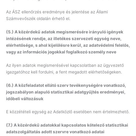
Az ÁSZ ellenőrzés eredménye és jelentése az Állami
Számvevőszék oldalán érhető el.
(5.) A közérdekű adatok megismerésére irányuló igények
intézésének rendje, az illetékes szervezeti egység neve,
elérhetősége, s ahol kijelölésre kerül, az adatvédelmi felelős,
vagy az információs jogokkal foglalkozó személy neve
Az ilyen adatok megismerésével kapcsolatban az ügyvezető
igazgatóhoz kell fordulni, a fent megadott elérhetőségeken.
(6.) A közfeladatot ellátó szerv tevékenységére vonatkozó,
jogszabályon alapuló statisztikai adatgyűjtés eredményei,
időbeli változásuk
E közzétételi egység az Adatközlő esetében nem értelmezhető.
(7.) A közérdekű adatokkal kapcsolatos kötelező statisztikai
adatszolgáltatás adott szervre vonatkozó adatai